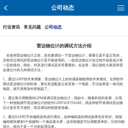
公司动态
行业资讯
常见问题
公司动态
雷达物位计的调试方法介绍
在使用雷达物位计之前，首先要调试一下雷达物位计，看看它是不是正常的，
没有经过调试的雷达物位计是不能使用的。一批雷达物位计在过程中或多或少有
一定的差别，因此，对其进行调试是非常重要的。在这里，我们就给大家讲讲雷
达液位计的几种调试方法：
1、通过GDPF软件来测量，雷达物位计上的传感器都能用软件来测试。在用软件
测试雷达物位计的时候，要在其适配器之前安装一个电阻，不过如果是一体式的
电阻，就不用再加外部电阻了。
2、通过显示调整模块GPM来调试雷达物位计，现如今，随着科技的发展，出现
了一种智能调节雷达物位计的软件GDPFSOFTWARE，用这种软甲来调试雷达物
位计是非常方便的，而且调试的精度很准确。
3、通过HAPRT手持编程器来进行调试，这种编程器的调试效果也非常好。现场
编程模块拥有6个按键和一个液晶显示屏，这些按键是可以调整菜单的，它的功能
强大，相当于是一个分析处理仪表。